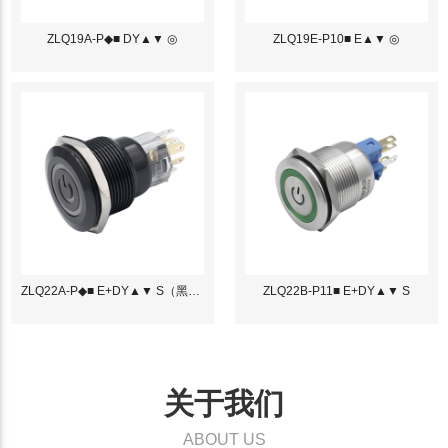
ZLQ19A-P◆■ DY▲▼ ◎
ZLQ19E-P10■ E▲▼ ◎
ZLQ22A-P◆■ E+DY▲▼ S（黑色）
ZLQ22B-P11■ E+DY▲▼ S
关于我们
ABOUT US