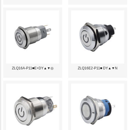
ZLQ16A-P11■E+DY▲▼◎
ZLQ16E2-P11■ DY▲▼N