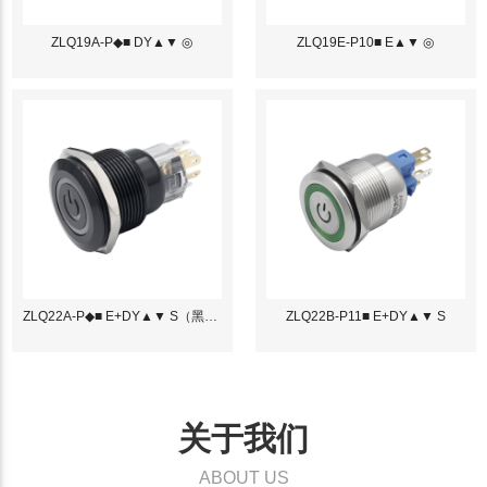
ZLQ19A-P◆■ DY▲▼ ◎
ZLQ19E-P10■ E▲▼ ◎
ZLQ22A-P◆■ E+DY▲▼ S（黑色）
ZLQ22B-P11■ E+DY▲▼ S
关于我们
ABOUT US