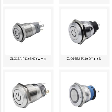
ZLQ16A-P11■E+DY▲▼◎
ZLQ16E2-P11■ DY▲▼N