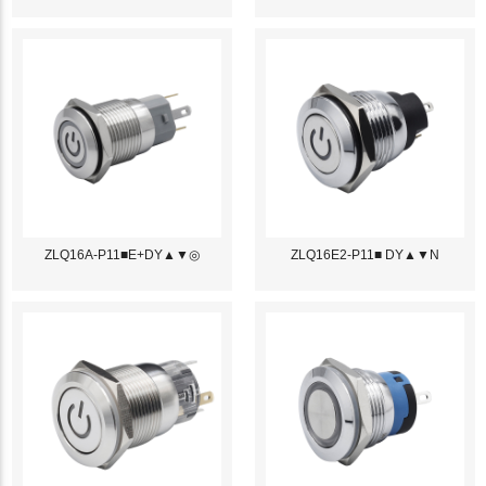
ZLQ16A-P11■E+DY▲▼◎
ZLQ16E2-P11■ DY▲▼N