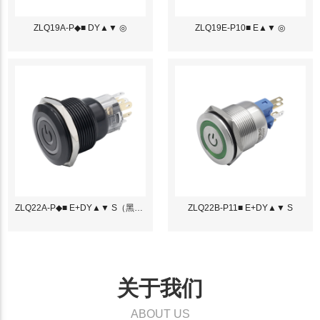
ZLQ19A-P◆■ DY▲▼ ◎
ZLQ19E-P10■ E▲▼ ◎
ZLQ22A-P◆■ E+DY▲▼ S（黑色）
ZLQ22B-P11■ E+DY▲▼ S
关于我们
ABOUT US